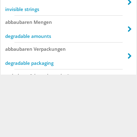
invisible strings
abbaubaren
Mengen
degradable amounts
abbaubaren
Verpackungen
degradable packaging
gedrehten
Schnurrbartschnüre
mustache twisted cords
einschnürende
Tarifvereinbarungen
constricting collective agreements
erlaubte
Anzündschnüre