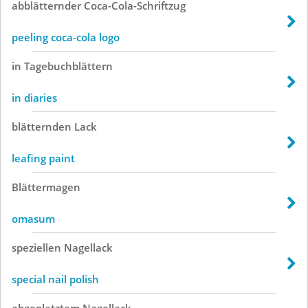
abblätternder
Coca-Cola-Schriftzug
peeling coca-cola logo
in
Tagebuchblättern
in diaries
blätternden
Lack
leafing paint
Blättermagen
omasum
speziellen
Nagellack
special nail polish
abgeplatztem
Nagellack