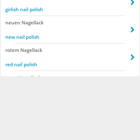
girlish nail polish
neuen
Nagellack
new nail polish
rotem
Nagellack
red nail polish
roten
Nagellack
red nail polish
rubinroten
Nagellack
ruby red nail polish
scheußliche
Nagellack