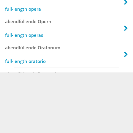
full-length opera
abendfüllende
Opern
full-length operas
abendfüllende
Oratorium
full-length oratorio
abendfüllende
Recherche
full-length research
abendfüllende
Schauen
feature-length look
abendfüllende
Show