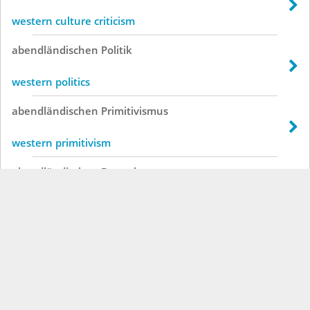
western culture criticism
abendländischen
Politik
western politics
abendländischen
Primitivismus
western primitivism
abendländischen
Betrachter
western viewers
abendländischen
Betrachters
western viewer
abendländischen
Illusionismus