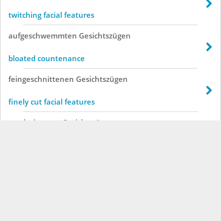
twitching facial features
aufgeschwemmten
Gesichtszügen
bloated countenance
feingeschnittenen
Gesichtszügen
finely cut facial features
geschnittenen
Gesichtszügen
cut facial features
scharfen
Gesichtszügen
sharp features
schmalen
Gesichtszügen