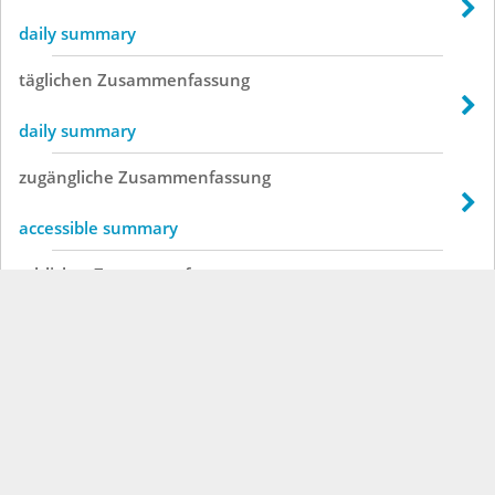
daily summary
täglichen
Zusammenfassung
daily summary
zugängliche
Zusammenfassung
accessible summary
schlichte
Zusammenfassung
simple summary
veröffentlichte
Zusammenfassung
published summary
veröffentlichten
Zusammenfassung