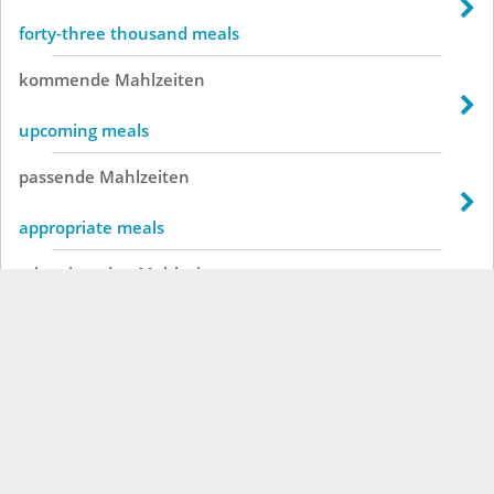
forty-three thousand meals
kommende
Mahlzeiten
upcoming meals
passende
Mahlzeiten
appropriate meals
schweigenden
Mahlzeiten
silent meals
unbefriedigende
Mahlzeiten
unsatisfactory meals
überwältigenden
Mahlzeiten