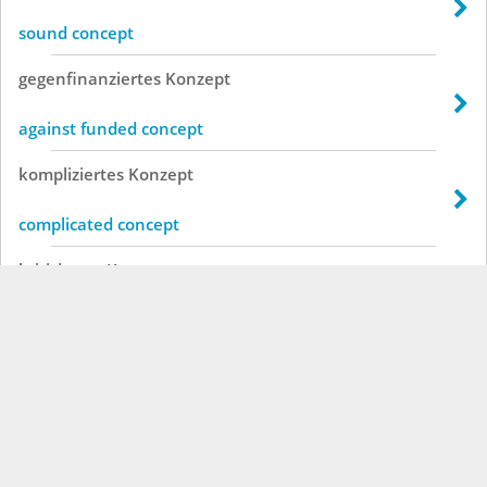
sound concept
gegenfinanziertes
Konzept
against funded concept
kompliziertes
Konzept
complicated concept
kritisiertes
Konzept
criticized concept
praktiziertes
Konzept
practiced concept
raffiniertes
Konzept