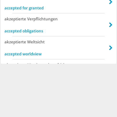
accepted for granted
akzeptierte
Verpflichtungen
accepted obligations
akzeptierte
Weltsicht
accepted worldview
akzeptierte
Wettbewerbsaufsicht
accepted fair trading
akzeptierte
H
accepted h
akzeptierte
Interview-Anfragen