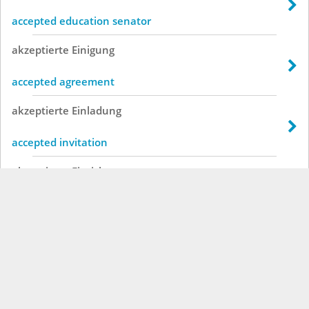
accepted education senator
akzeptierte
Einigung
accepted agreement
akzeptierte
Einladung
accepted invitation
akzeptierte
Einrichtung
accepted means
akzeptierte
Einrichtungen
accepted facilities
akzeptierte
Entscheidung