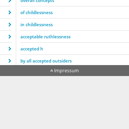
overall concepts
of childlessness
in childlessness
acceptable ruthlessness
accepted h
by all accepted outsiders
Impressum
of concepts
on a mutually accepted answer
accepted immigration plan
current childlessness
increasing childlessness