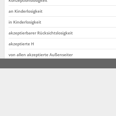
Konzeptionslosigkeit
an
Kinderlosigkeit
in
Kinderlosigkeit
akzeptierbarer
Rücksichtslosigkeit
akzeptierte
H
von
allen
akzeptierte
Außenseiter
Konzeptlosigkeit
auf
eine
allseits
akzeptierte
Antwort
akzeptierten
Einwanderungskonzepts
derzeitige
Kinderlosigkeit
steigender
Kinderlosigkeit