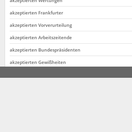
akzeptierten
Wertungen
akzeptierten
Frankfurter
akzeptierten
Vorverurteilung
akzeptierten
Arbeitszeitende
akzeptierten
Bundespräsidenten
akzeptierten
Gewißheiten
akzeptierten
Kandidaten
akzeptierten
Lehrkräften
akzeptierten
Mahlzeiten
akzeptierten
Mitgliedstaaten
akzeptierten
Präsidenten