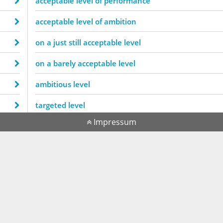
acceptable level of performance
acceptable level of ambition
on a just still acceptable level
on a barely acceptable level
ambitious level
targeted level
Impressum
balanced level
forecasted level
ambitious level
targeted level
corrected level