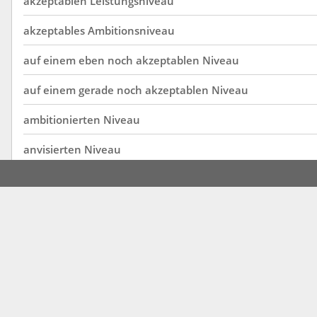
akzeptablen
Leistungsniveau
akzeptables
Ambitionsniveau
auf
einem
eben
noch
akzeptablen
Niveau
auf
einem
gerade
noch
akzeptablen
Niveau
ambitionierten
Niveau
anvisierten
Niveau
ausbalancierten
Niveau
prognostizierten
Niveau
ambitioniertes
Niveau
anvisierte
Niveau
korrigierte
Niveau