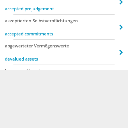
accepted prejudgement
akzeptierten
Selbstverpflichtungen
accepted commitments
abgewerteter
Vermögenswerte
devalued assets
bewertete
Vermögenswerte
reviewed assets
unterbewertete
Vermögenswerte
undervalued assets
überbewertete
Vermögenswerte